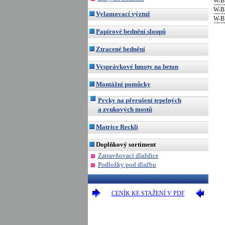
W-B
W-B
Vylamovací výztuž
W-B
Papírové bednění sloupů
Ztracené bednění
Vysprávkové hmoty na beton
Montážní pomůcky
Prvky na přerušení tepelných
a zvukových mostů
Matrice Reckli
Doplňkový sortiment
Zatravňovací dlaždice
Podložky pod dlažbu
CENÍK KE STAŽENÍ V PDF