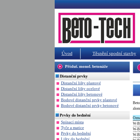
Úvod
Těsnění spodní stavby
Přísluš. monol. betonáže
Distanční prvky
Distanční lišty plastové
Distanční lišty ocelové
Distanční lišty betonové
Bodové distanční prvky plastové
Beto
Bodové distanční prvky betonové
zlom
Prvky do bednění
Ozna
Spínací místa
W-B
Tyče a matice
W-B
Prvky do bednění
W-B
Lišty do bednění