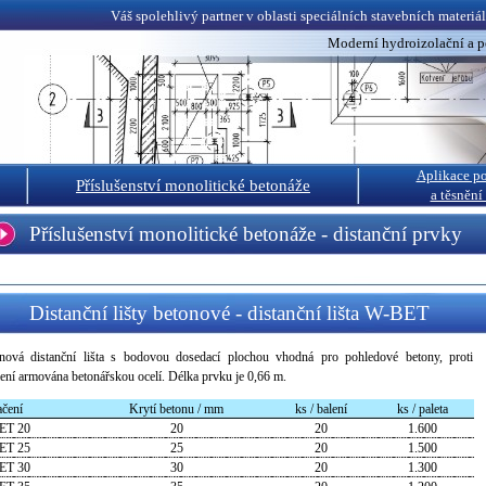
Váš spolehlivý partner v oblasti speciálních stavebních materiá
Moderní hydroizolační a 
Aplikace p
Příslušenství monolitické betonáže
a těsnění
Příslušenství monolitické betonáže - distanční prvky
Distanční lišty betonové - distanční lišta W-BET
nová distanční lišta s bodovou dosedací plochou vhodná pro pohledové betony, proti
ení armována betonářskou ocelí. Délka prvku je 0,66 m.
čení
Krytí betonu / mm
ks / balení
ks / paleta
ET 20
20
20
1.600
ET 25
25
20
1.500
ET 30
30
20
1.300