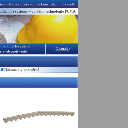
lů a utěsňování stavebních konstrukcí proti vodě.
podlahové systémy – unikátní technologie PUMA
odlahových systémů
Kontakt
 staveb proti vodě
Dokumenty ke stažení